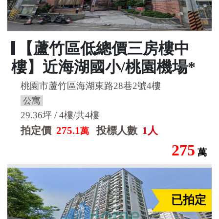
【蘆竹區低總價三房樓中
樓】近海湖國小/桃園機場*
桃園市蘆竹區海湖東路28巷2號4樓
公寓
29.36坪 / 4樓/共4樓
拍定價
275.1
投標人數
1人
萬
275
萬
已拍定