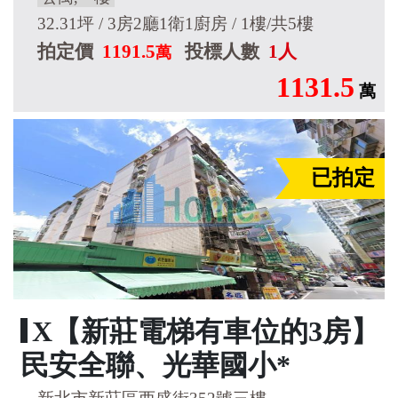
32.31坪 / 3房2廳1衛1廚房 / 1樓/共5樓
拍定價
1191.5
投標人數
1人
萬
1131.5
萬
已拍定
X【新莊電梯有車位的3房】
民安全聯、光華國小*