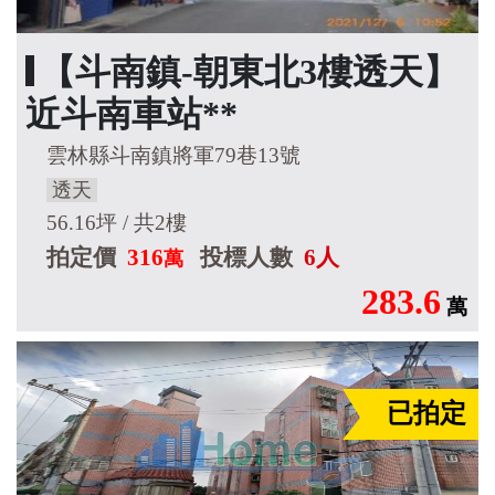
【斗南鎮-朝東北3樓透天】
近斗南車站**
雲林縣斗南鎮將軍79巷13號
透天
56.16坪 / 共2樓
拍定價
316
投標人數
6人
萬
283.6
萬
已拍定