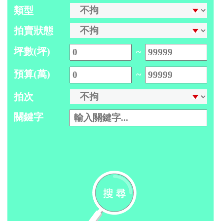
類型
拍賣狀態
坪數(坪)
~
預算(萬)
~
拍次
關鍵字