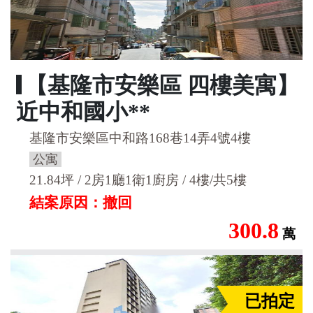
【基隆市安樂區 四樓美寓】
近中和國小**
基隆市安樂區中和路168巷14弄4號4樓
公寓
21.84坪 / 2房1廳1衛1廚房 / 4樓/共5樓
結案原因：撤回
300.8
萬
已拍定