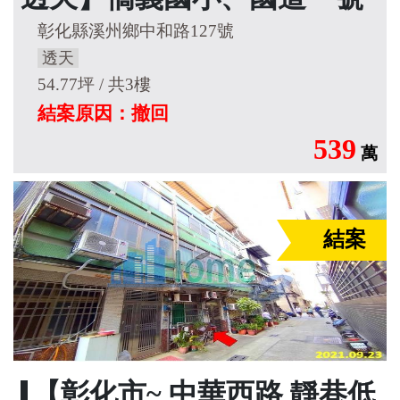
彰化縣溪州鄉中和路127號
透天
54.77坪 / 共3樓
結案原因：撤回
539
萬
結案
【彰化市~ 中華西路 靜巷低