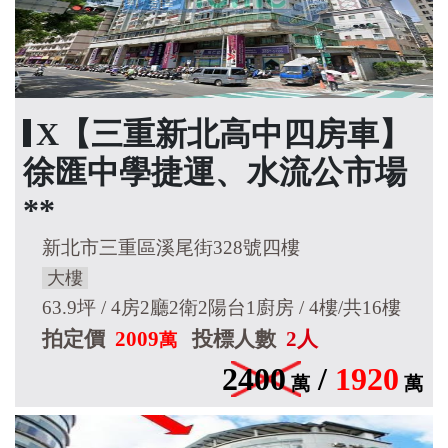
X【三重新北高中四房車】
徐匯中學捷運、水流公市場
**
新北市三重區溪尾街328號四樓
大樓
63.9坪 / 4房2廳2衛2陽台1廚房 / 4樓/共16樓
拍定價
2009
投標人數
2人
萬
2400
/
1920
萬
萬