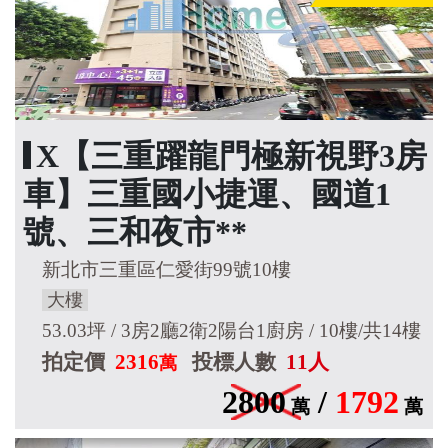
X【三重躍龍門極新視野3房
車】三重國小捷運、國道1
號、三和夜市**
新北市三重區仁愛街99號10樓
大樓
53.03坪 / 3房2廳2衛2陽台1廚房 / 10樓/共14樓
拍定價
2316
投標人數
11人
萬
2800
/
1792
萬
萬