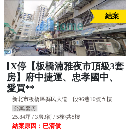
結案
X停【板橋湳雅夜市頂級3套
房】府中捷運、忠孝國中、
愛買**
新北市板橋區縣民大道一段96巷16號五樓
公寓,套房
25.84坪 / 3房3衛 / 5樓/共5樓
結案原因：已清償