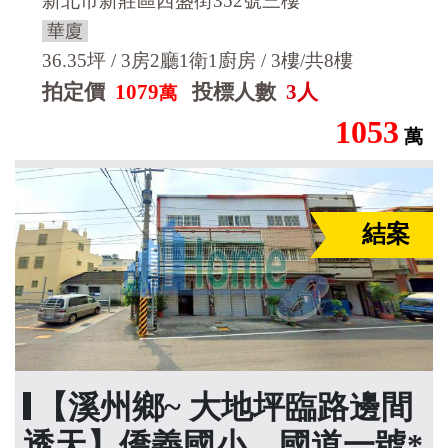
新北市新莊區西盛街352號三樓
華廈
36.35坪 / 3房2廳1衛1廚房 / 3樓/共8樓
拍定價
1079
投標人數
3人
萬
1053
萬
結案
【溪州鄉~ 大地坪臨路邊間
透天】僑義國小、國道一號*