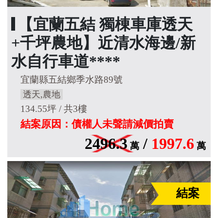
【宜蘭五結 獨棟車庫透天
+千坪農地】近清水海邊/新
水自行車道****
宜蘭縣五結鄉季水路89號
透天,農地
134.55坪 / 共3樓
結案原因：債權人未聲請減價拍賣
2496.3
/
1997.6
萬
萬
結案