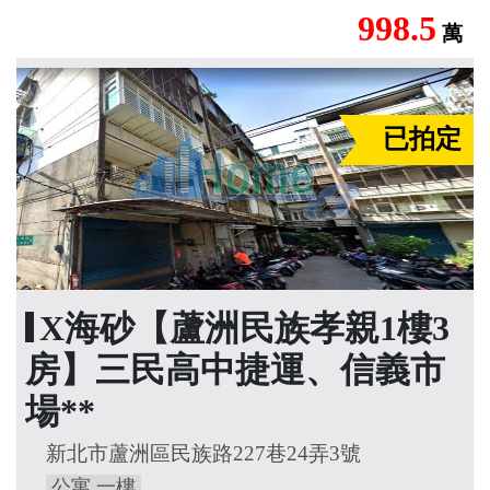
998.5
萬
已拍定
X海砂【蘆洲民族孝親1樓3
房】三民高中捷運、信義市
場**
新北市蘆洲區民族路227巷24弄3號
公寓,一樓