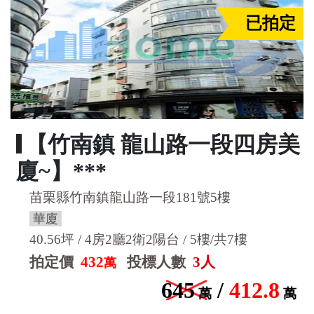
已拍定
【竹南鎮 龍山路一段四房美
廈~】***
苗栗縣竹南鎮龍山路一段181號5樓
華廈
40.56坪 / 4房2廳2衛2陽台 / 5樓/共7樓
拍定價
432
投標人數
3人
萬
645
/
412.8
萬
萬