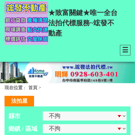
★致富關鍵★唯一全台
法拍代標服務~竤發不
動產
☰
現在位置 :
首頁
>
法拍屋
縣市
鄉鎮 / 區域