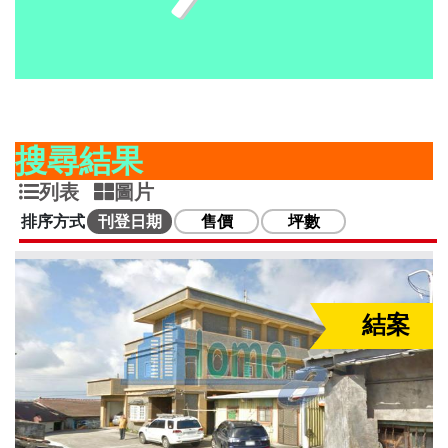
搜尋結果
列表
圖片
排序方式
刊登日期
售價
坪數
結案