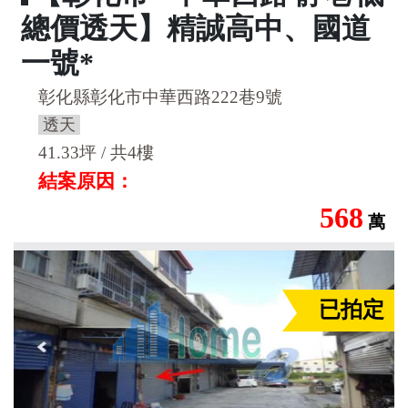
總價透天】精誠高中、國道
一號*
彰化縣彰化市中華西路222巷9號
透天
41.33坪 / 共4樓
結案原因：
568
萬
已拍定