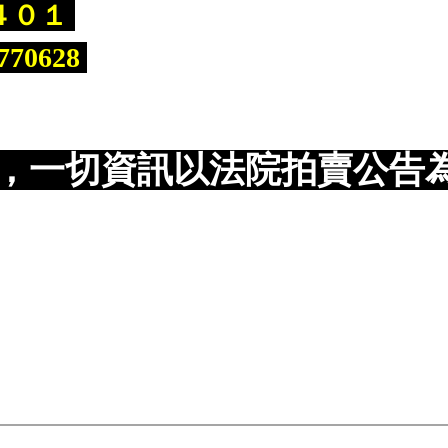
４０１
70628
，一切資訊以法院拍賣公告