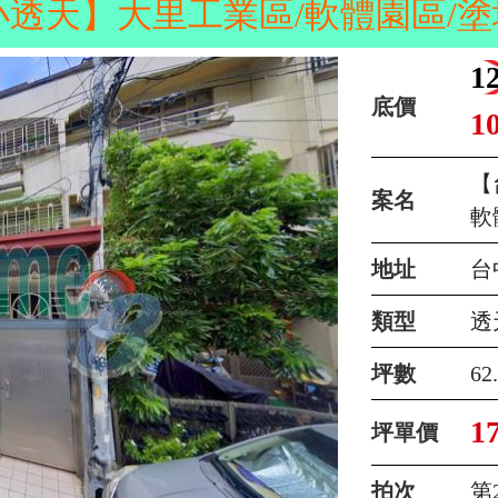
透天】大里工業區/軟體園區/塗城
1
底價
1
【
案名
軟
地址
台
類型
透
坪數
62
1
坪單價
拍次
第