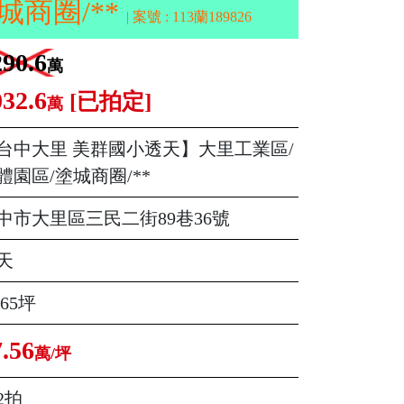
商圈/**
| 案號 : 113蘭189826
290.6
萬
032.6
[已拍定]
萬
台中大里 美群國小透天】大里工業區/
體園區/塗城商圈/**
中市大里區三民二街89巷36號
天
.65坪
7.56
萬/坪
2拍