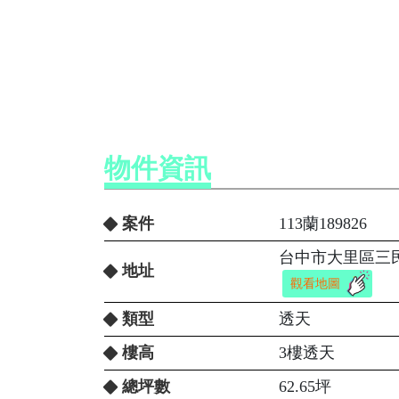
物件資訊
案件
113蘭189826
台中市大里區三民
地址
觀看地圖
類型
透天
樓高
3樓透天
總坪數
62.65坪