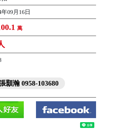
14年09月16日
100.1
萬
人
8
張顥瀚 0958-103680