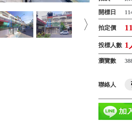
開標日
1
1
拍定價
1
投標人數
瀏覽數
38
聯絡人