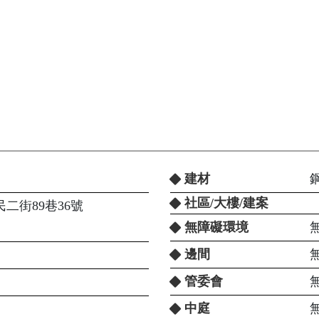
建材
社區/大樓/建案
二街89巷36號
無障礙環境
邊間
管委會
中庭