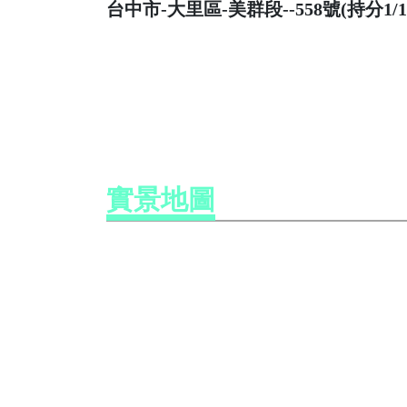
台中市-大里區-美群段--558號(持分1/1，
實景地圖