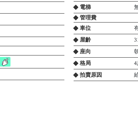
電梯
管理費
車位
屋齡
3
座向
格局
4
拍賣原因