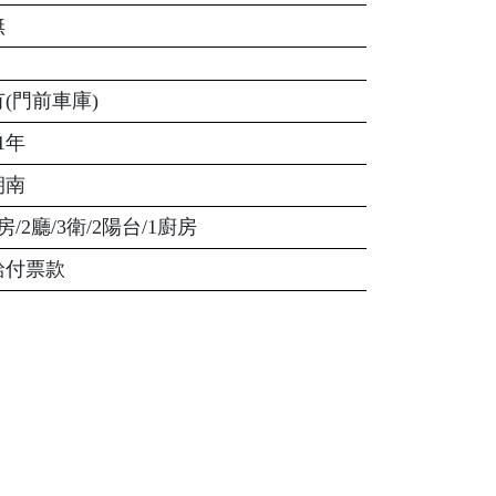
無
有(門前車庫)
1年
朝南
房/2廳/3衛/2陽台/1廚房
給付票款