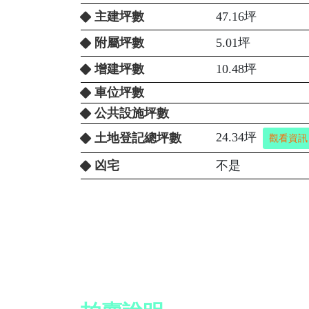
主建坪數
47.16坪
附屬坪數
5.01坪
增建坪數
10.48坪
車位坪數
公共設施坪數
24.34坪
土地登記總坪數
觀看資訊
凶宅
不是