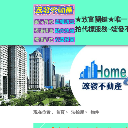
★致富關鍵★唯一
拍代標服務~竤發
現在位置 :
首頁
>
法拍屋
>
物件