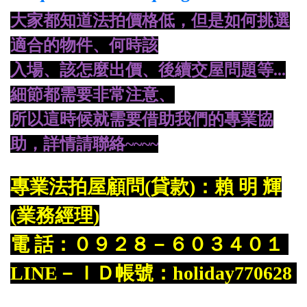
大家都知道法拍價格低，但是如何挑選
適合的物件、何時該
入場、
該怎麼出價、後續交屋問題等...
細節都需要非常注意、
所
以這時候就需要借助我們的專業協
助，詳情請聯絡~~~~
專業法拍屋顧問(貸款)：賴 明 輝
(業務經理)
電 話：０９２８－６０３４０１
LINE－ＩＤ帳號：holiday770628