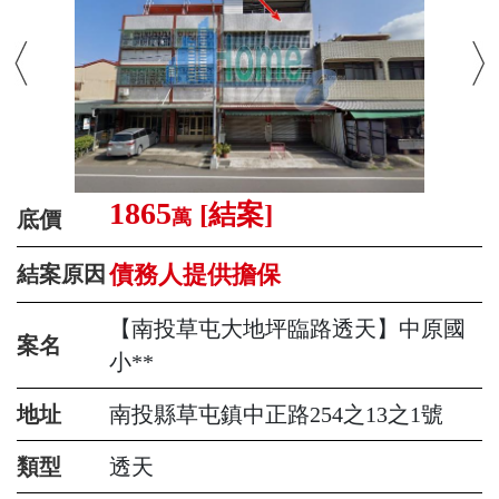
1865
[結案]
萬
底價
債務人提供擔保
結案原因
【南投草屯大地坪臨路透天】中原國
案名
小**
地址
南投縣草屯鎮中正路254之13之1號
類型
透天