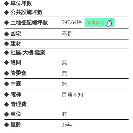
車位坪數
公共設施坪數
597.64坪
土地登記總坪數
觀看資訊
凶宅
不是
建材
社區/大樓/建案
邊間
無
管委會
無
中庭
無
電梯
目前未知
管理費
車位
有
屋齡
25年