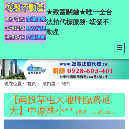
★致富關鍵★唯一全台
法拍代標服務~竤發不
動產
☰
現在位置 :
首頁
>
法拍屋
>
物件
【南投草屯大地坪臨路透
天】中原國小**
| 案號 : 113賢32683