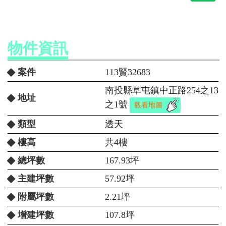
物件資訊
案件
113賢32683
南投縣草屯鎮中正路254之13
地址
之1號
觀看地圖
類型
透天
樓高
共4樓
總坪數
167.93坪
主建坪數
57.92坪
附屬坪數
2.21坪
增建坪數
107.8坪