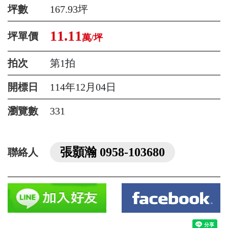
坪數
167.93坪
11.11
坪單價
萬/坪
拍次
第1拍
開標日
114年12月04日
瀏覽數
331
張顥瀚 0958-103680
聯絡人