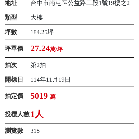
地址
台中市南屯區公益路二段1號19樓之2
類型
大樓
坪數
184.25坪
27.24
坪單價
萬/坪
拍次
第2拍
開標日
114年11月19日
5019
拍定價
萬
1人
投標人數
瀏覽數
315