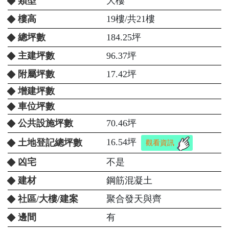
類型
大樓
樓高
19樓/共21樓
總坪數
184.25坪
主建坪數
96.37坪
附屬坪數
17.42坪
增建坪數
車位坪數
公共設施坪數
70.46坪
16.54坪
土地登記總坪數
觀看資訊
凶宅
不是
建材
鋼筋混凝土
社區/大樓/建案
聚合發天與齊
邊間
有