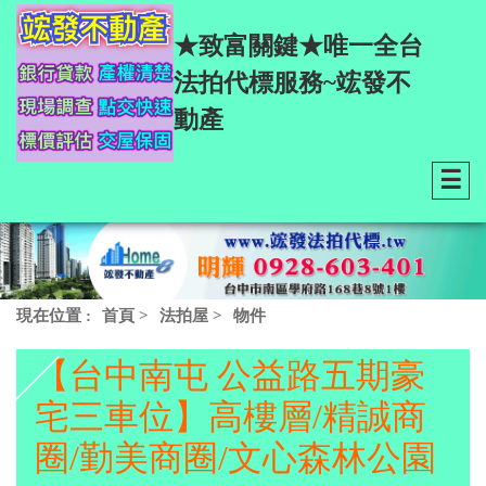
★致富關鍵★唯一全台
法拍代標服務~竤發不
動產
☰
現在位置 :
首頁
>
法拍屋
>
物件
【台中南屯 公益路五期豪
宅三車位】高樓層/精誠商
圈/勤美商圈/文心森林公園