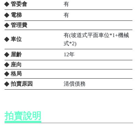
管委會
有
電梯
有
管理費
有(坡道式平面車位*1+機械
車位
式*2)
屋齡
12年
座向
格局
拍賣原因
清償債務
拍賣說明