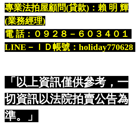
專業法拍屋顧問(貸款)：賴 明 輝
(業務經理)
電 話：０９２８－６０３４０１
LINE－ＩＤ帳號：holiday770628
「以上資訊僅供參考，一
切資訊以法院拍賣公告為
準。」