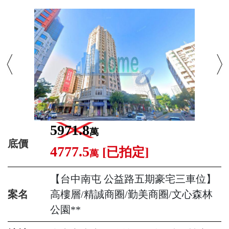
5971.8
萬
底價
4777.5
[已拍定]
萬
【台中南屯 公益路五期豪宅三車位】
案名
高樓層/精誠商圈/勤美商圈/文心森林
公園**