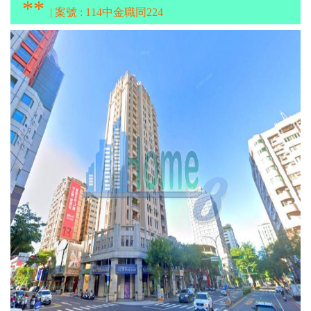
**
| 案號 : 114中金職同224