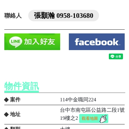
張顥瀚 0958-103680
聯絡人
物件資訊
案件
114中金職同224
台中市南屯區公益路二段1號
地址
19樓之2
觀看地圖