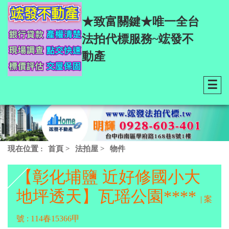
★致富關鍵★唯一全台
法拍代標服務~竤發不
動產
☰
現在位置 :
首頁
>
法拍屋
>
物件
【彰化埔鹽 近好修國小大
地坪透天】瓦瑶公園****
| 案
號 : 114春15366甲