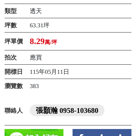
類型
透天
坪數
63.31坪
8.29
坪單價
萬/坪
拍次
應買
開標日
115年05月11日
瀏覽數
383
張顥瀚 0958-103680
聯絡人