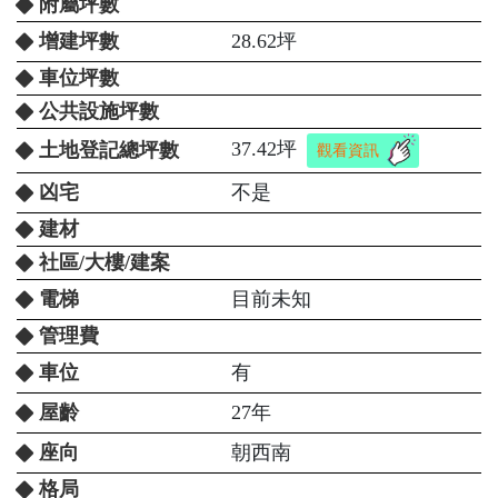
附屬坪數
增建坪數
28.62坪
車位坪數
公共設施坪數
37.42坪
土地登記總坪數
觀看資訊
凶宅
不是
建材
社區/大樓/建案
電梯
目前未知
管理費
車位
有
屋齡
27年
座向
朝西南
格局