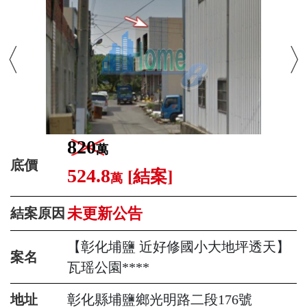
820
萬
底價
524.8
[結案]
萬
未更新公告
結案原因
【彰化埔鹽 近好修國小大地坪透天】
案名
瓦瑶公園****
地址
彰化縣埔鹽鄉光明路二段176號