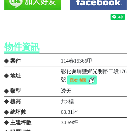
物件資訊
案件
114春15366甲
彰化縣埔鹽鄉光明路二段176
地址
號
觀看地圖
類型
透天
樓高
共3樓
總坪數
63.31坪
主建坪數
34.69坪