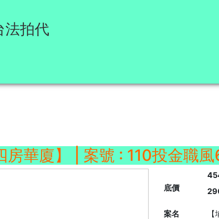
台法拍代
梯四房華廈】
| 案號 : 110投金職風
45
底價
29
案名
【