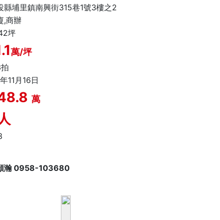
投縣埔里鎮南興街315巷1號3樓之2
廈,商辦
.42坪
.1
萬/坪
3拍
0年11月16日
48.8
萬
人
3
瀚 0958-103680