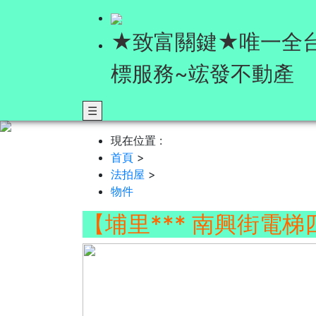
★致富關鍵★唯一全
標服務~竤發不動產
☰
現在位置 :
首頁
>
法拍屋
>
物件
【埔里*** 南興街電