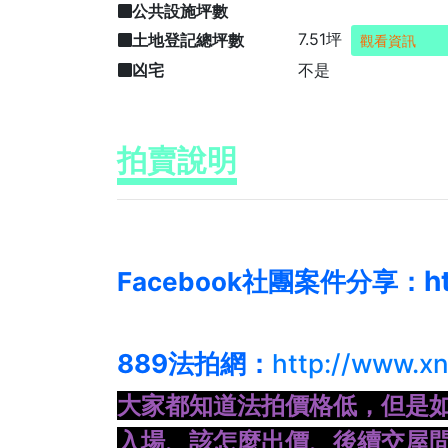
公共設施坪數
7.51坪
土地登記總坪數
觀看資訊
凶宅
不是
拍賣說明
h
Facebook社團案件分享：
889法拍網：
http://www.x
大家都知道法拍價格低，但是
入場、
該怎麼出價、後續交屋問