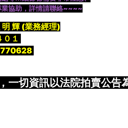
業協助，詳情請聯絡~~~~
明 輝 (業務經理)
４０１
y770628
，一切資訊以法院拍賣公告