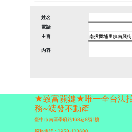
姓名
電話
主旨
內容
★致富關鍵★唯一全台法
務~竤發不動產
臺中市南區學府路168巷8號1樓
服務電話 : 0958-103680