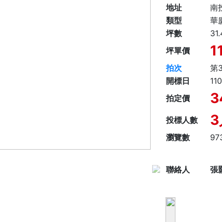
地址
南
類型
華
坪數
31
11
坪單價
拍次
第
開標日
11
3
拍定價
3
投標人數
瀏覽數
97
聯絡人
張顥