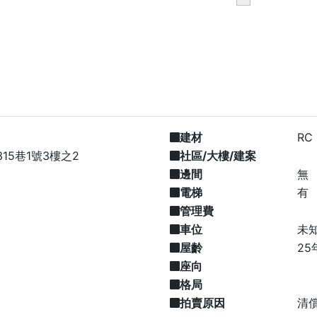
建材
RC
15巷1號3樓之2
社區/大樓/建案
邊間
無
電梯
有
管理費
車位
未
屋齡
25
座向
格局
拍賣原因
清