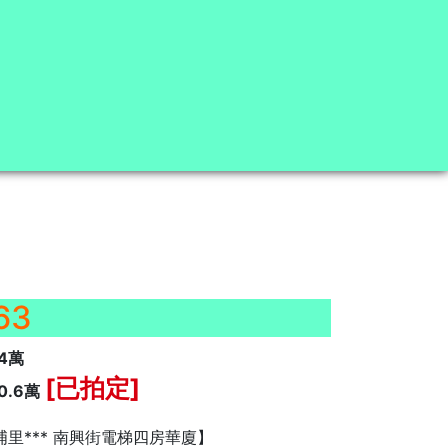
63
4
萬
[已拍定]
0.6
萬
埔里*** 南興街電梯四房華廈】