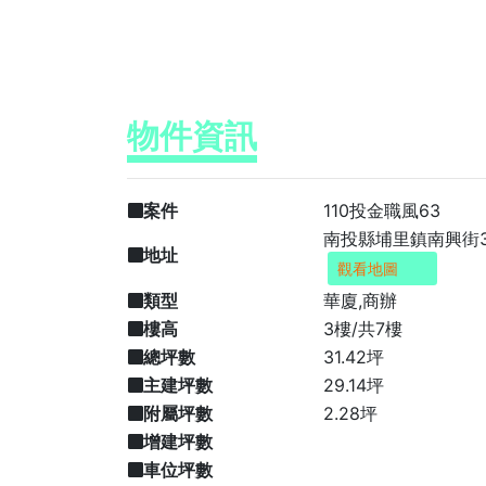
物件資訊
案件
110投金職風63
南投縣埔里鎮南興街3
地址
觀看地圖
類型
華廈,商辦
樓高
3樓/共7樓
總坪數
31.42坪
主建坪數
29.14坪
附屬坪數
2.28坪
增建坪數
車位坪數