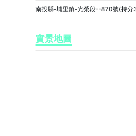
南投縣-埔里鎮-光榮段--870號(持分306
實景地圖