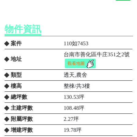
物件資訊
案件
110如7453
台南市善化區牛庄351之2號
地址
觀看地圖
類型
透天,農舍
樓高
整棟/共3樓
總坪數
130.53坪
主建坪數
108.48坪
附屬坪數
2.27坪
增建坪數
19.78坪