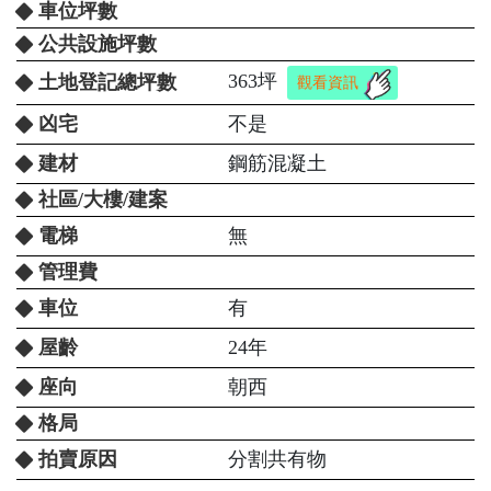
車位坪數
公共設施坪數
363坪
土地登記總坪數
觀看資訊
凶宅
不是
建材
鋼筋混凝土
社區/大樓/建案
電梯
無
管理費
車位
有
屋齡
24年
座向
朝西
格局
拍賣原因
分割共有物