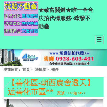
★致富關鍵★唯一全台
法拍代標服務~竤發不
動產
☰
現在位置 :
首頁
>
法拍屋
>
物件
【善化區-朝西農舍透天】
近善化市區**
| 案號 : 110如7453