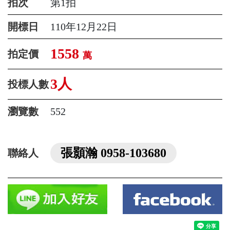
拍次
第1拍
開標日
110年12月22日
1558
拍定價
萬
3人
投標人數
瀏覽數
552
張顥瀚 0958-103680
聯絡人