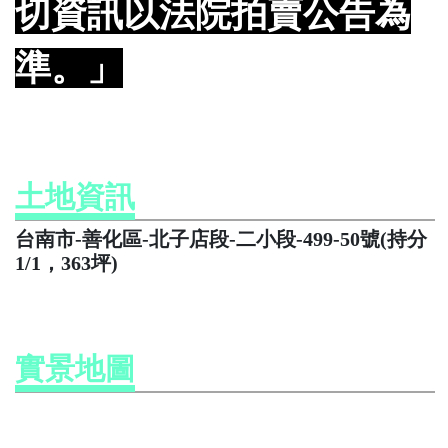
切資訊以法院拍賣公告為
準。」
土地資訊
台南市-善化區-北子店段-二小段-499-50號(持分
1/1，363坪)
實景地圖