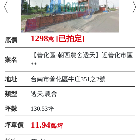
1298
[已拍定]
萬
底價
【善化區-朝西農舍透天】近善化市區
案名
**
地址
台南市善化區牛庄351之2號
類型
透天,農舍
坪數
130.53坪
11.94
坪單價
萬/坪