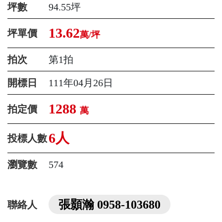
坪數
94.55坪
13.62
坪單價
萬/坪
拍次
第1拍
開標日
111年04月26日
1288
拍定價
萬
6人
投標人數
瀏覽數
574
張顥瀚 0958-103680
聯絡人