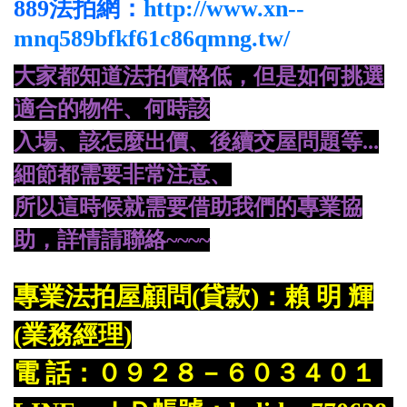
889法拍網：
http://www.xn--
mnq589bfkf61c86qmng.tw/
大家都知道法拍價格低，但是如何挑選
適合的物件、何時該
入場、
該怎麼出價、後續交屋問題等...
細節都需要非常注意、
所
以這時候就需要借助我們的專業協
助，詳情請聯絡~~~~
專業法拍屋顧問(貸款)：賴 明 輝
(業務經理)
電 話：０９２８－６０３４０１