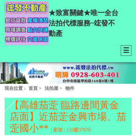
★致富關鍵★唯一全台
法拍代標服務~竤發不
動產
☰
現在位置 :
首頁
>
法拍屋
>
物件
【高雄茄萣 臨路邊間黃金
店面】近茄萣金興市場、茄
萣國小**
| 案號 : 110蘭37676