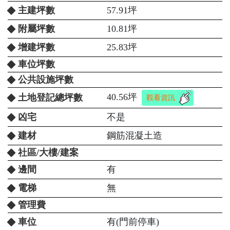
主建坪數
57.91坪
附屬坪數
10.81坪
增建坪數
25.83坪
車位坪數
公共設施坪數
40.56坪
土地登記總坪數
觀看資訊
凶宅
不是
建材
鋼筋混凝土造
社區/大樓/建案
邊間
有
電梯
無
管理費
車位
有(門前停車)