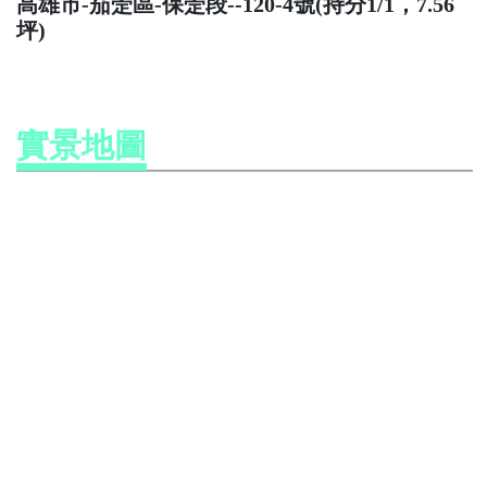
高雄市-茄萣區-保萣段--120-4號(持分1/1，7.56
坪)
實景地圖