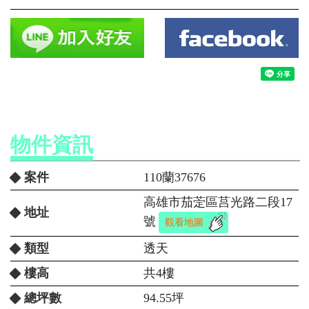
物件資訊
案件
110蘭37676
高雄市茄萣區莒光路二段17
地址
號
觀看地圖
類型
透天
樓高
共4樓
總坪數
94.55坪