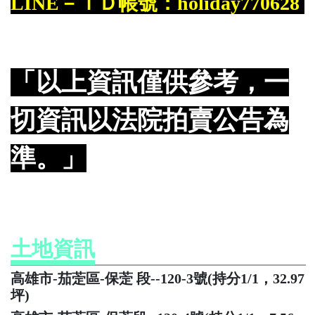
LINE－ＩＤ帳號：holiday770628
「以上資訊僅供參考，一
切資訊以法院拍賣公告為
準。」
土地資訊
高雄市-茄萣區-保萣 段--120-3號(持分1/1，32.97
坪)