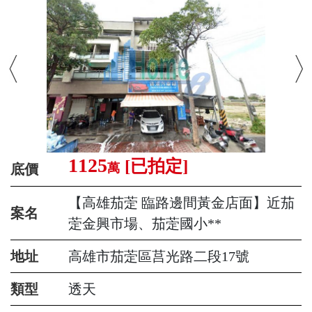
1125
[已拍定]
萬
底價
【高雄茄萣 臨路邊間黃金店面】近茄
案名
萣金興市場、茄萣國小**
地址
高雄市茄萣區莒光路二段17號
類型
透天