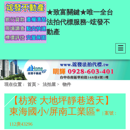
★致富關鍵★唯一全台
法拍代標服務~竤發不
動產
☰
現在位置 :
首頁
>
法拍屋
>
物件
【枋寮 大地坪靜巷透天】
東海國小/屏南工業區*
| 案號 :
112庚43296