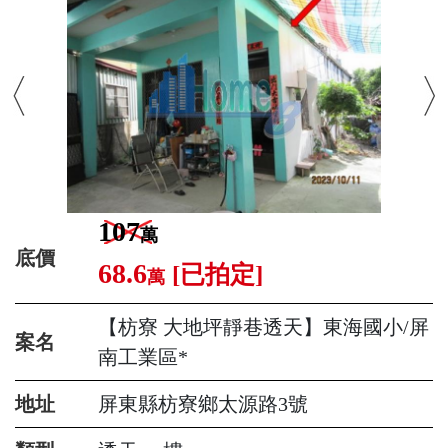
107
萬
底價
68.6
[已拍定]
萬
【枋寮 大地坪靜巷透天】東海國小/屏
案名
南工業區*
地址
屏東縣枋寮鄉太源路3號