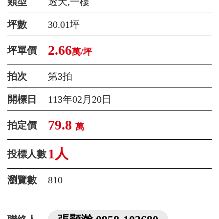
類型
透天,一樓
坪數
30.01坪
2.66
坪單價
萬/坪
拍次
第3拍
開標日
113年02月20日
79.8
拍定價
萬
1人
投標人數
瀏覽數
810