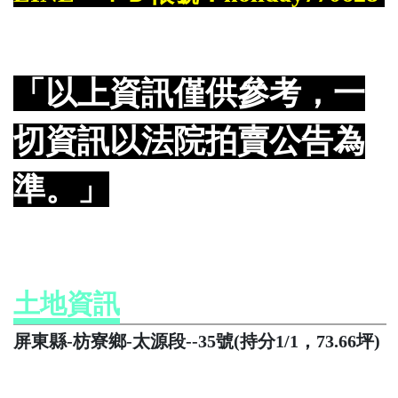
「以上資訊僅供參考，一
切資訊以法院拍賣公告為
準。」
土地資訊
屏東縣-枋寮鄉-太源段--35號(持分1/1，73.66坪)