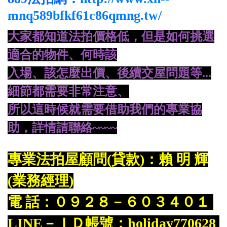
mnq589bfkf61c86qmng.tw/
大家都知道法拍價格低，但是如何挑選
適合的物件、何時該
入場、
該怎麼出價、後續交屋問題等...
細節都需要非常注意、
所
以這時候就需要借助我們的專業協
助，詳情請聯絡~~~~
專業法拍屋顧問(貸款)：賴 明 輝
(業務經理)
電 話：０９２８－６０３４０１
LINE－ＩＤ帳號：holiday770628