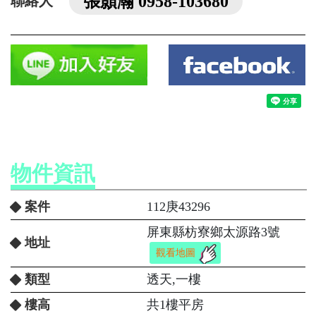
張顥瀚 0958-103680
聯絡人
物件資訊
案件
112庚43296
屏東縣枋寮鄉太源路3號
地址
觀看地圖
類型
透天,一樓
樓高
共1樓平房