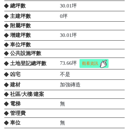
總坪數
30.01坪
主建坪數
0坪
附屬坪數
增建坪數
30.01坪
車位坪數
公共設施坪數
73.66坪
土地登記總坪數
觀看資訊
凶宅
不是
建材
加強磚造
社區/大樓/建案
電梯
無
管理費
車位
無