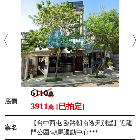
6110
萬
底價
3911
[已拍定]
萬
【台中西屯 臨路朝南透天別墅】近龍
案名
門公園/朝馬運動中心***