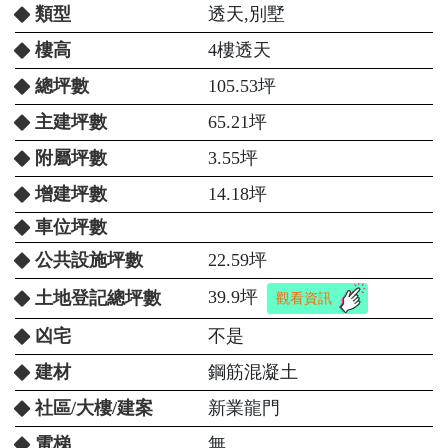
類型
透天,別墅
樓高
4樓透天
總坪數
105.53坪
主建坪數
65.21坪
附屬坪數
3.55坪
增建坪數
14.18坪
車位坪數
公共設施坪數
22.59坪
39.9坪
土地登記總坪數
觀看資訊
凶宅
不是
建材
鋼筋混凝土
社區/大樓/建案
新業龍門
電梯
無