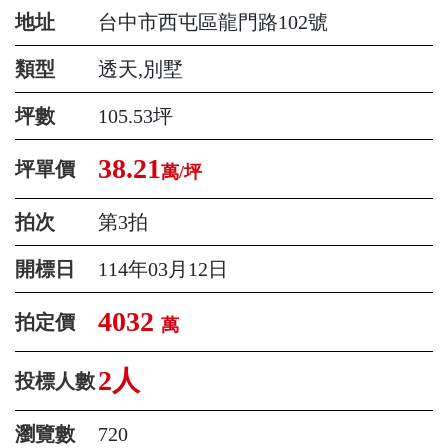
地址
台中市西屯區龍門路102號
類型
透天,別墅
坪數
105.53坪
38.21
坪單價
萬/坪
拍次
第3拍
開標日
114年03月12日
4032
拍定價
萬
2人
投標人數
瀏覽數
720