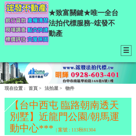
★致富關鍵★唯一全台
法拍代標服務~竤發不
動產
☰
現在位置 :
首頁
>
法拍屋
>
物件
【台中西屯 臨路朝南透天
別墅】近龍門公園/朝馬運
動中心***
| 案號 : 113秋81304