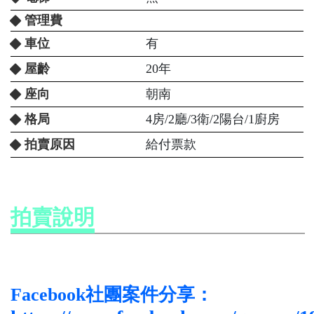
管理費
車位
有
屋齡
20年
座向
朝南
格局
4房/2廳/3衛/2陽台/1廚房
拍賣原因
給付票款
拍賣說明
Facebook社團案件分享：