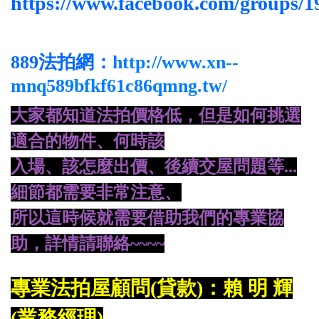
https://www.facebook.com/groups/
889法拍網：
http://www.xn--
mnq589bfkf61c86qmng.tw/
大家都知道法拍價格低，但是如何挑選
適合的物件、何時該
入場、
該怎麼出價、後續交屋問題等...
細節都需要非常注意、
所
以這時候就需要借助我們的專業協
助，詳情請聯絡~~~~
專業法拍屋顧問(貸款)：賴 明 輝
(業務經理)