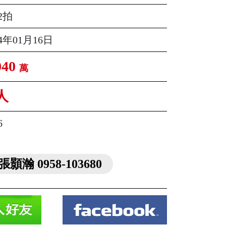
2拍
14年01月16日
040
萬
人
6
張顥瀚 0958-103680