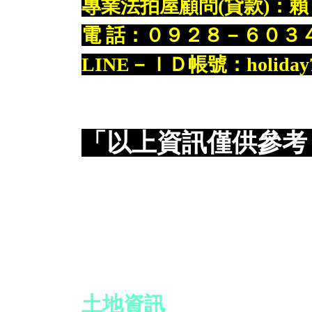
專業法拍屋顧問(貸款)：賴 
電 話：０９２８－６０３
LINE－ＩＤ帳號：holiday7
「以上資訊僅供參考
土地資訊