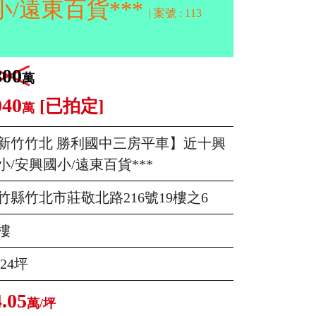
/遠東百貨***
| 案號 : 113
800
萬
040
[已拍定]
萬
新竹竹北 勝利國中三房平車】近十興
小/安興國小/遠東百貨***
竹縣竹北市莊敬北路216號19樓之6
樓
.24坪
4.05
萬/坪