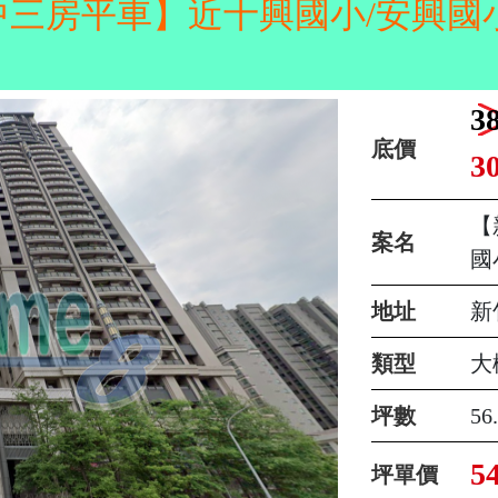
中三房平車】近十興國小/安興國小
3
底價
3
【
案名
國
地址
新
類型
大
坪數
56
5
坪單價