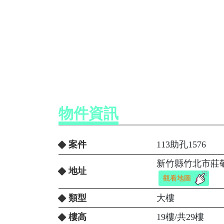
物件資訊
案件
113助孔1576
新竹縣竹北市莊敬
地址
觀看地圖
類型
大樓
樓高
19樓/共29樓