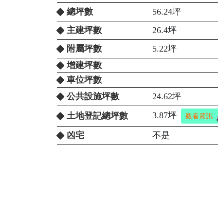
總坪數
56.24坪
主建坪數
26.4坪
附屬坪數
5.22坪
增建坪數
車位坪數
公共設施坪數
24.62坪
3.87坪
土地登記總坪數
觀看資訊
凶宅
不是