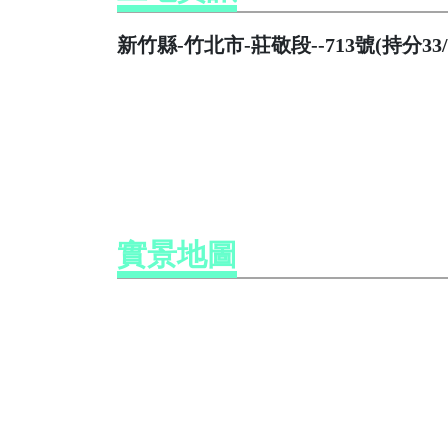
新竹縣-竹北市-莊敬段--713號(持分33/10
實景地圖