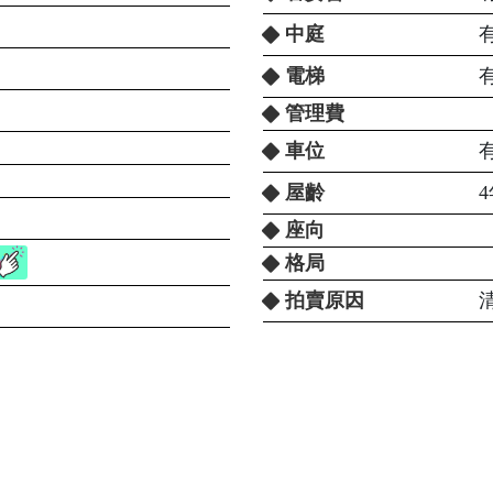
中庭
電梯
管理費
車位
屋齡
座向
格局
拍賣原因