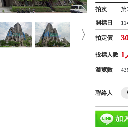
拍次
第
開標日
1
3
拍定價
1
投標人數
瀏覽數
43
聯絡人