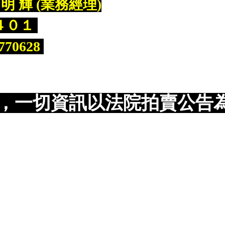
明 輝 (業務經理)
４０１
70628
，一切資訊以法院拍賣公告