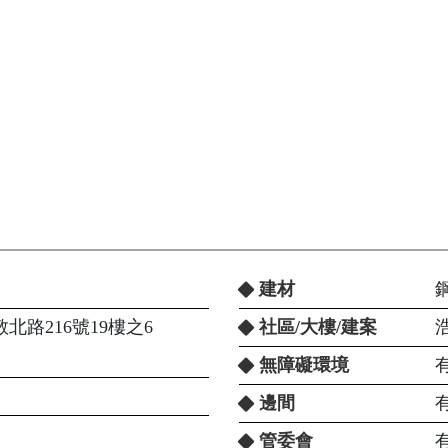
建材
北路216號19樓之6
社區/大樓/建案
無障礙環境
邊間
管委會