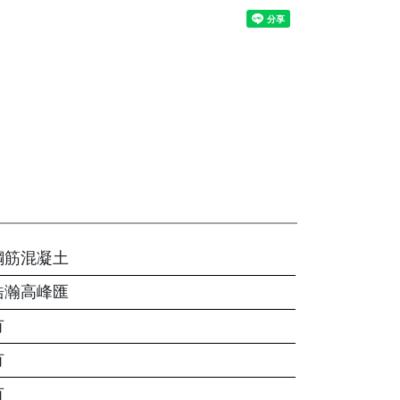
鋼筋混凝土
浩瀚高峰匯
有
有
有