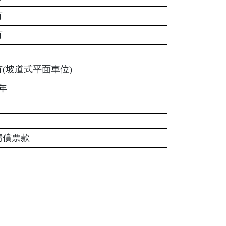
有
有
有(坡道式平面車位)
4年
清償票款