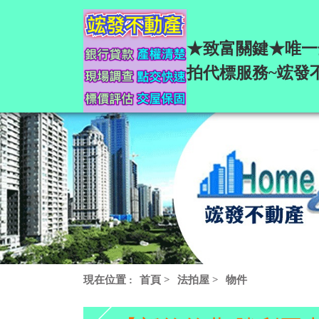
★致富關鍵★唯一
拍代標服務~竤發
現在位置 :
首頁
>
法拍屋
>
物件